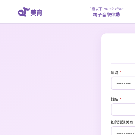
3歲以下
music titita
親子音樂律動
區域
*
姓名
*
如何知道美育