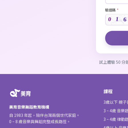
驗證碼
*
試上體驗 50 
課程
3歲以下 親
美育音樂舞蹈教育機構
3 ~ 4歲 音樂
自 1983 年起，陪伴台灣兩個世代家庭。
3 ~ 4歲 律動
0 ~ 8 歲音樂與舞蹈完整成長路徑。
4歲以上 音樂