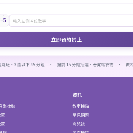
分鐘隨班・3 歲以下 45 分鐘 · 提前 15 分鐘抵達、著寬鬆衣物 · 
資訊
子音樂律動
教室據點
啟蒙
常見問題
啟蒙
育兒誌
基礎
美育學院