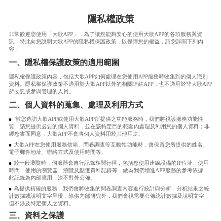
隱私權政策
非常歡迎您使用「大歌APP」，為了讓您能夠安心的使用大歌APP的各項服務與資
訊，特此向您說明大歌APP的隱私權保護政策，以保障您的權益，請您詳閱下列內
容：
一、隱私權保護政策的適用範圍
隱私權保護政策內容，包括大歌APP如何處理在您使用APP服務時收集到的個人識別
資料。隱私權保護政策不適用於大歌APP以外的相關連結APP，也不適用於非大歌APP
所委託或參與管理的人員。
二、個人資料的蒐集、處理及利用方式
當您造訪大歌APP或使用大歌APP所提供之功能服務時，我們將視該服務功能性
質，請您提供必要的個人資料，並在該特定目的範圍內處理及利用您的個人資料；非
經您書面同意，大歌APP不會將個人資料用於其他用途。
大歌APP在您使用服務信箱、問卷調查等互動性功能時，會保留您所提供的姓名、
電子郵件地址、聯絡方式及使用時間等。
於一般瀏覽時，伺服器會自行記錄相關行徑，包括您使用連線設備的IP位址、使用
時間、使用的瀏覽器、瀏覽及點選資料記錄等，做為我們增進APP服務的參考依據，
此記錄為內部應用，決不對外公佈。
為提供精確的服務，我們會將收集的問卷調查內容進行統計與分析，分析結果之統
計數據或說明文字呈現，除供內部研究外，我們會視需要公佈統計數據及說明文字，
但不涉及特定個人之資料。
三、資料之保護