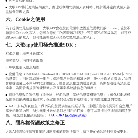
有利於您的權益。
大歌APP委託廠商協助蒐集、處理或利用您的個人資料時，將對委外廠商或個人善
盡監督管理之責。
六、Cookie之使用
為了提供您最佳的服務，大歌APP會在您的電腦中放置並取用我們的Cookie，若您不
願接受Cookie的寫入，您可在您使用的瀏覽器功能項中設定隱私權等級為高，即可拒
絕Cookie的寫入，但可能會導致APP某些功能無法正常執行 。
七、大歌app使用極光推送SDK：
SDK名稱：極光推送SDK
服務類型：消息推送服務
SDK收集個人信息類型：
設備信息（IMEI/MAC/Android ID/IDFA/OAID/UAID/OpenUDID/GUID/SIM卡IMSI
信息等）：用於識別唯一用戶，保證消息推送的精准送達；優化推送通道資源，我們
會根據設備上不同APP的活躍情況，整合消息推送的通道資源，為開發者提高消息送
達率；為開發者提供智能標籤以及展示業務統計信息的服務；
網絡信息與位置信息（IP地址，WiFi信息，基站信息等相關信息）：優化SDK與極
光服務器的網絡連接請求，保證服務的穩定性和連續性；實現區域推送的功能。
AAPP安裝列表信息：我們為向您提供智能推送功能，通過該信息推薦更符合您用戶
需要的推送內容，減少無用推送信息對您用戶的打擾，您可以選擇開啓或關閉這項服
務。 極光隱私權政策鏈接：
《AURORA極光隱私政策》
八、隱私權保護政策之修正
大歌APP隱私權保護政策將因應需求隨時進行修正，修正後的條款將刊登於APP上。