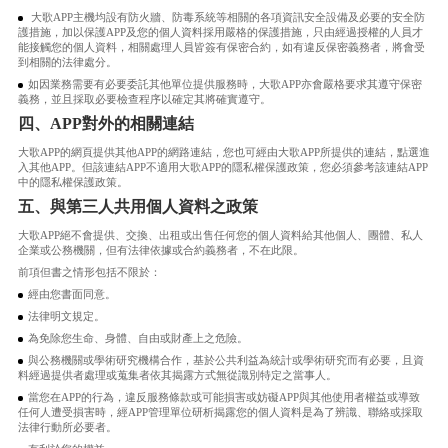
大歌APP主機均設有防火牆、防毒系統等相關的各項資訊安全設備及必要的安全防
護措施，加以保護APP及您的個人資料採用嚴格的保護措施，只由經過授權的人員才
能接觸您的個人資料，相關處理人員皆簽有保密合約，如有違反保密義務者，將會受
到相關的法律處分。
如因業務需要有必要委託其他單位提供服務時，大歌APP亦會嚴格要求其遵守保密
義務，並且採取必要檢查程序以確定其將確實遵守。
四、APP對外的相關連結
大歌APP的網頁提供其他APP的網路連結，您也可經由大歌APP所提供的連結，點選進
入其他APP。但該連結APP不適用大歌APP的隱私權保護政策，您必須參考該連結APP
中的隱私權保護政策。
五、與第三人共用個人資料之政策
大歌APP絕不會提供、交換、出租或出售任何您的個人資料給其他個人、團體、私人
企業或公務機關，但有法律依據或合約義務者，不在此限。
前項但書之情形包括不限於：
經由您書面同意。
法律明文規定。
為免除您生命、身體、自由或財產上之危險。
與公務機關或學術研究機構合作，基於公共利益為統計或學術研究而有必要，且資
料經過提供者處理或蒐集者依其揭露方式無從識別特定之當事人。
當您在APP的行為，違反服務條款或可能損害或妨礙APP與其他使用者權益或導致
任何人遭受損害時，經APP管理單位研析揭露您的個人資料是為了辨識、聯絡或採取
法律行動所必要者。