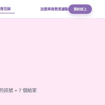
育兒誌
加盟美育
教室據點
預約試上
訊號 + 7 個給家