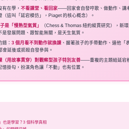
沒有在學，
不看課堂、看回家
——回家會自發哼歌、做動作、講
（這叫「延宕模仿」，Piaget 的核心概念）。
的孩子是「慢熟型氣質」
（Chess & Thomas 紐約縱貫研究），新
不是發展問題、跟智能無關，是天生氣質。
的錯：
3 個月看不到動作就換課
、握著孩子的手帶動作、逼他「
個都會延後或扼殺自發參與。
課（用故事貫穿）對觀察型孩子特別友善
——重複的主題給延宕
記憶掛勾，扮演角色讓「不動」也有位置。
」也是學習？3 個科學真相