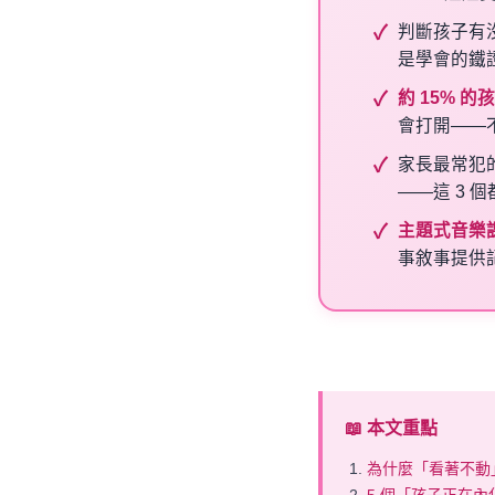
判斷孩子有
是學會的鐵證
約 15% 
會打開——
家長最常犯
——這 3 
主題式音樂
事敘事提供
📖 本文重點
為什麼「看著不動