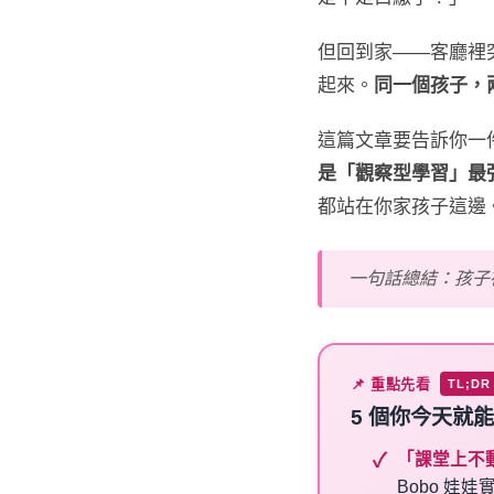
但回到家——客廳裡
起來。
同一個孩子，
這篇文章要告訴你一
是「觀察型學習」最
都站在你家孩子這邊
一句話總結：孩子
📌 重點先看
TL;DR
5 個
你今天就能
「課堂上不
Bobo 娃