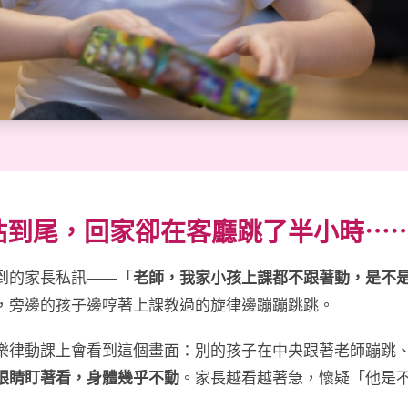
站到尾，回家卻在客廳跳了半小時⋯
到的家長私訊——「
老師，我家小孩上課都不跟著動，是不
，旁邊的孩子邊哼著上課教過的旋律邊蹦蹦跳跳。
樂律動課上會看到這個畫面：別的孩子在中央跟著老師蹦跳
眼睛盯著看，身體幾乎不動
。家長越看越著急，懷疑「他是