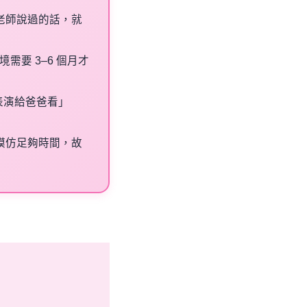
老師說過的話，就
環境需要 3–6 個月才
表演給爸爸看」
模仿足夠時間，故