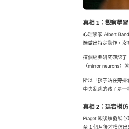
真相 1
：
觀察學習（O
心理學家 Albert B
娃做出特定動作，沒
這個經典研究確認了
（mirror neu
所以「孩子站在旁邊看 
中央亂跳的孩子是一
真相 2
：
延宕模仿（D
Piaget 跟後續發
至 1 個月後才模仿出