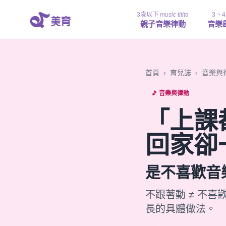
3歲以下
music titita
3 ~ 
親子音樂律動
音樂
首頁
›
育兒誌
›
音樂與
🎵 音樂與律動
「上課
回家卻
是不喜歡音
不跟著動 ≠ 不喜
長的具體做法。