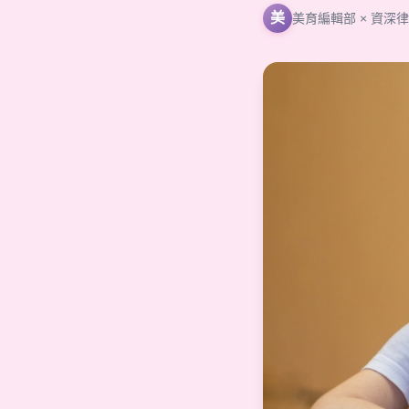
美
美育編輯部 × 資深