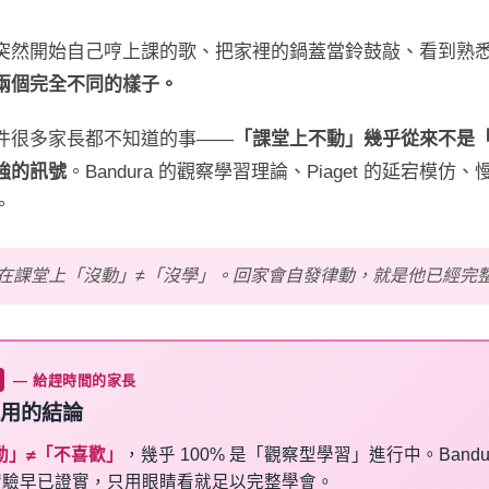
突然開始自己哼上課的歌、把家裡的鍋蓋當鈴鼓敲、看到熟
兩個完全不同的樣子。
件很多家長都不知道的事——
「課堂上不動」幾乎從來不是
強的訊號
。Bandura 的觀察學習理論、Piaget 的延宕模
。
在課堂上「沒動」≠「沒學」。回家會自發律動，就是他已經完
— 給趕時間的家長
用的結論
動」≠「不喜歡」
，幾乎 100% 是「觀察型學習」進行中。Bandura
娃實驗早已證實，只用眼睛看就足以完整學會。