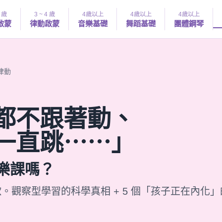
4 歲
3 ~ 4 歲
4歲以上
4歲以上
4歲以上
啟蒙
律動啟蒙
音樂基礎
舞蹈基礎
團體鋼琴
律動
都不跟著動、
一直跳⋯⋯」
樂課嗎？
歡。觀察型學習的科學真相 + 5 個「孩子正在內化」的