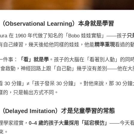
bservational Learning）
本身就是學習
andura 在 1960 年代做了知名的「Bobo 娃娃實驗」——孩子
只
有自己練習，幾天後給他同樣的娃娃，他能
精準重現
看過的
一件事：
「看」就是學
。孩子的大腦在「看著別人動」的同
rons）就會啟動，神經回路上跟「自己動」幾乎沒有差別——他
30 分鐘」≠「孩子發呆 30 分鐘」。對他來說，那 30 
樣的，只是輸出方式不同。
elayed Imitation）
才是兒童學習的常態
展心理學家證實，
0–4 歲的孩子大量採用「延宕模仿」
——今天
來。