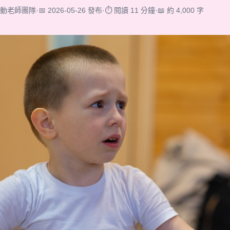
律動老師團隊
·
📅 2026-05-26 發布
·
⏱ 閱讀 11 分鐘
·
📖 約 4,000 字