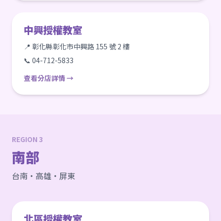
中興授權教室
📍 彰化縣彰化市中興路 155 號 2 樓
📞 04-712-5833
查看分店詳情 →
REGION 3
南部
台南・高雄・屏東
北區授權教室