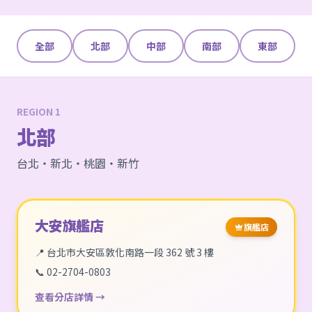
全部
北部
中部
南部
東部
REGION 1
北部
台北・新北・桃園・新竹
大安旗艦店
旗艦店
📍 台北市大安區敦化南路一段 362 號 3 樓
📞 02-2704-0803
查看分店詳情 →