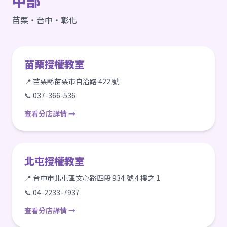
中部
苗栗・台中・彰化
苗栗授權教室
📍 苗栗縣苗栗市自治路 422 號
📞 037-366-536
查看分店詳情 →
北屯授權教室
📍 台中市北屯區文心路四段 934 號 4 樓之 1
📞 04-2233-7937
查看分店詳情 →