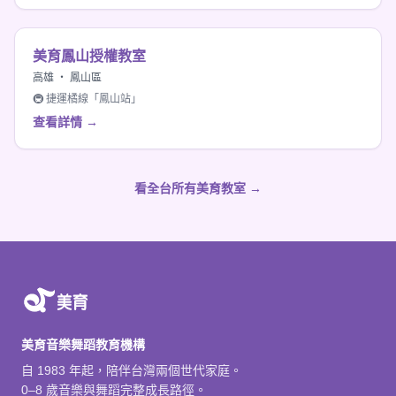
美育鳳山授權教室
高雄 ・ 鳳山區
🚇 捷運橘線「鳳山站」
查看詳情 →
看全台所有美育教室 →
美育音樂舞蹈教育機構
自 1983 年起，陪伴台灣兩個世代家庭。
0–8 歲音樂與舞蹈完整成長路徑。