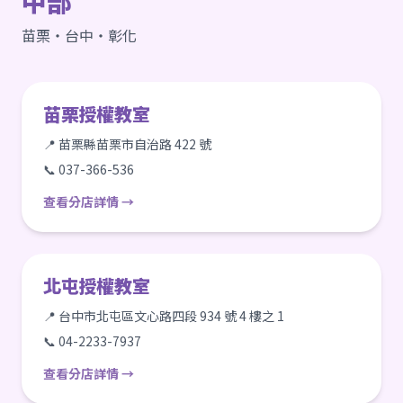
中部
苗栗・台中・彰化
苗栗授權教室
📍 苗栗縣苗栗市自治路 422 號
📞 037-366-536
查看分店詳情 →
北屯授權教室
📍 台中市北屯區文心路四段 934 號 4 樓之 1
📞 04-2233-7937
查看分店詳情 →