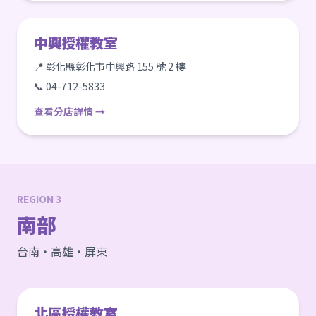
中興授權教室
📍 彰化縣彰化市中興路 155 號 2 樓
📞 04-712-5833
查看分店詳情 →
REGION 3
南部
台南・高雄・屏東
北區授權教室