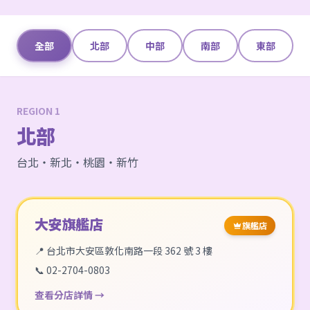
全部
北部
中部
南部
東部
REGION 1
北部
台北・新北・桃園・新竹
大安旗艦店
旗艦店
📍 台北市大安區敦化南路一段 362 號 3 樓
📞 02-2704-0803
查看分店詳情 →