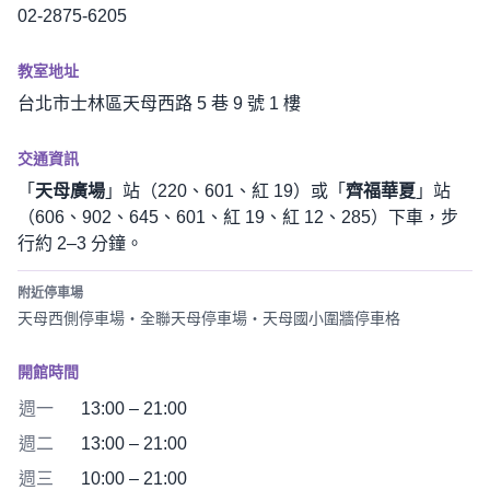
02-2875-6205
教室地址
台北市士林區天母西路 5 巷 9 號 1 樓
交通資訊
「
天母廣場
」站（220、601、紅 19）或「
齊福華夏
」站
（606、902、645、601、紅 19、紅 12、285）下車，步
行約 2–3 分鐘。
附近停車場
天母西側停車場・全聯天母停車場・天母國小圍牆停車格
開館時間
週一
13:00 – 21:00
週二
13:00 – 21:00
週三
10:00 – 21:00