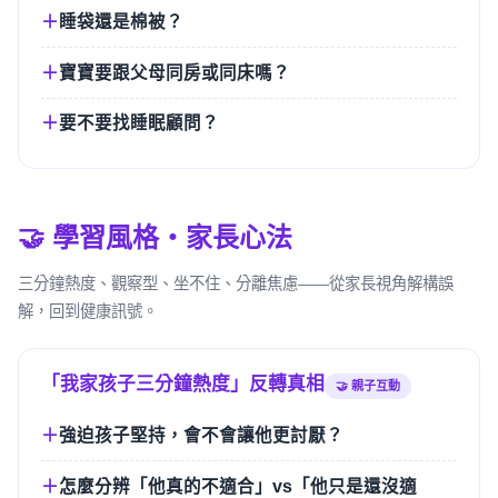
睡袋還是棉被？
寶寶要跟父母同房或同床嗎？
要不要找睡眠顧問？
🤝 學習風格・家長心法
三分鐘熱度、觀察型、坐不住、分離焦慮——從家長視角解構誤
解，回到健康訊號。
「我家孩子三分鐘熱度」反轉真相
🤝 親子互動
強迫孩子堅持，會不會讓他更討厭？
怎麼分辨「他真的不適合」vs「他只是還沒適