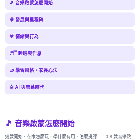
🎵 音樂啟蒙怎麼開始
🧠 發展與里程碑
💗 情緒與行為
😴 睡眠與作息
🤝 學習風格・家長心法
🤖 AI 與螢幕時代
🎵 音樂啟蒙怎麼開始
幾歲開始、在家怎麼玩、學什麼有用、怎麼挑課——0-8 歲音樂啟