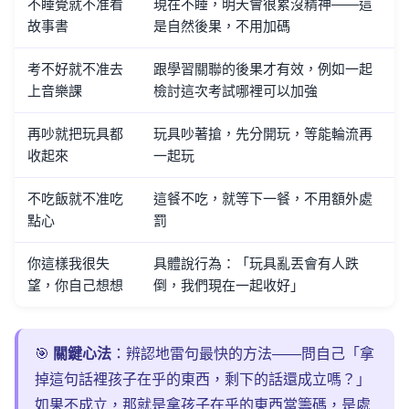
不睡覺就不准看
現在不睡，明天會很累沒精神——這
故事書
是自然後果，不用加碼
考不好就不准去
跟學習關聯的後果才有效，例如一起
上音樂課
檢討這次考試哪裡可以加強
再吵就把玩具都
玩具吵著搶，先分開玩，等能輪流再
收起來
一起玩
不吃飯就不准吃
這餐不吃，就等下一餐，不用額外處
點心
罰
你這樣我很失
具體說行為：「玩具亂丟會有人跌
望，你自己想想
倒，我們現在一起收好」
🎯
關鍵心法
：辨認地雷句最快的方法——問自己「拿
掉這句話裡孩子在乎的東西，剩下的話還成立嗎？」
如果不成立，那就是拿孩子在乎的東西當籌碼，是處