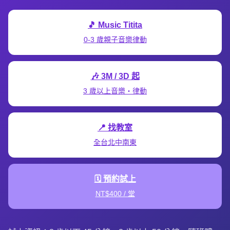
🎵 Music Titita
0-3 歲親子音樂律動
🎶 3M / 3D 起
3 歲以上音樂・律動
📍 找教室
全台北中南東
🗓️ 預約試上
NT$400 / 堂