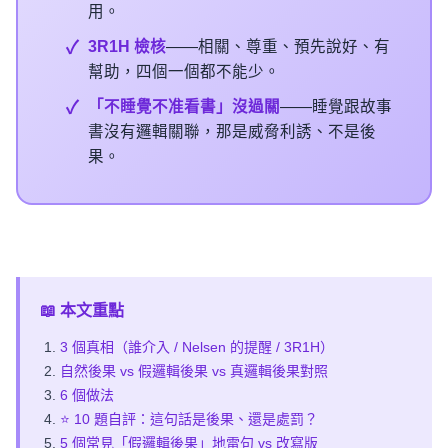
用。
3R1H 檢核
——相關、尊重、預先說好、有
幫助，四個一個都不能少。
「不睡覺不准看書」沒過關
——睡覺跟故事
書沒有邏輯關聯，那是威脅利誘、不是後
果。
📖 本文重點
3 個真相（誰介入 / Nelsen 的提醒 / 3R1H）
自然後果 vs 假邏輯後果 vs 真邏輯後果對照
6 個做法
⭐ 10 題自評：這句話是後果、還是處罰？
5 個常見「假邏輯後果」地雷句 vs 改寫版