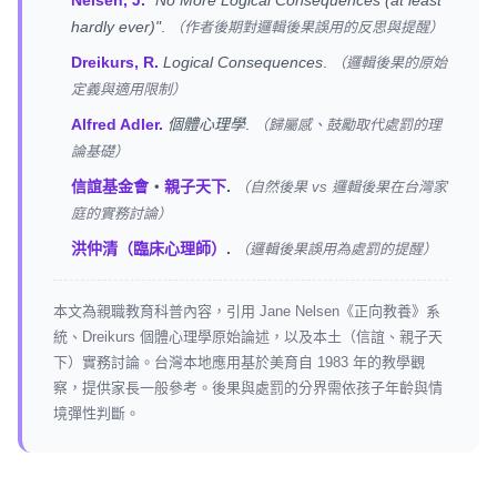
Nelsen, J.
"No More Logical Consequences (at least
hardly ever)"
.
（作者後期對邏輯後果誤用的反思與提醒）
Dreikurs, R.
Logical Consequences
.
（邏輯後果的原始
定義與適用限制）
Alfred Adler.
個體心理學
.
（歸屬感、鼓勵取代處罰的理
論基礎）
信誼基金會
・
親子天下
.
（自然後果 vs 邏輯後果在台灣家
庭的實務討論）
洪仲清（臨床心理師）
.
（邏輯後果誤用為處罰的提醒）
本文為親職教育科普內容，引用 Jane Nelsen《正向教養》系
統、Dreikurs 個體心理學原始論述，以及本土（信誼、親子天
下）實務討論。台灣本地應用基於美育自 1983 年的教學觀
察，提供家長一般參考。後果與處罰的分界需依孩子年齡與情
境彈性判斷。