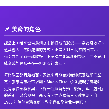
📌 美育的角色
課堂上，老師也常遇到規則被打破的狀況——樂器沒收好、
道具亂丟。老師處理的方式，正是 3R1H 精神的日常示
範：弄亂了就一起收好、下堂課才能拿新的樂器，而不是用
威脅或剝奪孩子在乎但無關的東西。
每間教室都有
落地窗
，家長隨時能看到老師怎麼溫和而堅
定、就事論事地帶規則。
Music Titita（0-3 歲親子律動）
更有家長全程參與，正好一起練習分辨「後果」與「處罰」
的差別。融合奧福、高大宜、達克羅茲三大教學法，自
1983 年陪伴台灣家庭、教室遍布全台北中南東。