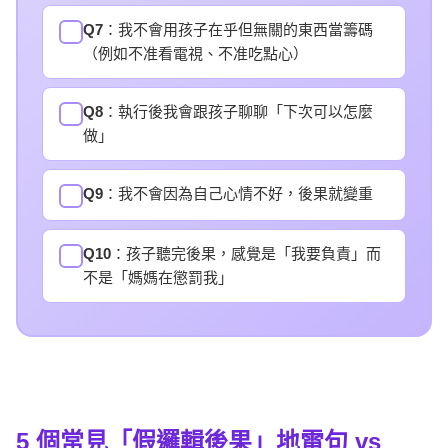
Q7
：我不會用孩子在乎但無關的東西當籌碼
✓
（例如不准看電視、不准吃點心）
Q8
：執行後我會跟孩子聊聊「下次可以怎麼
✓
做」
Q9
：我不會因為自己心情不好，後果就變重
✓
Q10
：孩子聽完後果，感覺是「我要負責」而
✓
不是「媽媽在懲罰我」
5 個
常見「假邏輯後果」地雷句 vs