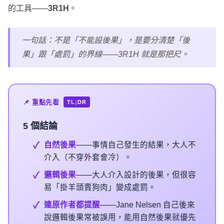
的工具——
3R1H
。
一句話：不是「不能設後果」，是要分清楚「後
果」跟「處罰」的界線——3R1H 就是那把尺。
📌 重點先看
TL;DR
5 個
結論
自然後果
——事情自己發生的結果，大人不
介入（不穿外套會冷）。
邏輯後果
——大人介入設計的後果，但很容
易「掛羊頭賣狗肉」變成處罰。
連原作者都提醒
——Jane Nelsen 自己後來
說邏輯後果常被誤用，能用自然後果就優先