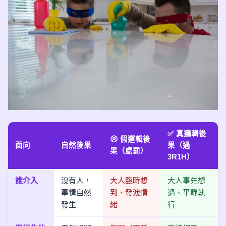
✅ 真邏輯後
😠 假邏輯後
面向
自然後果
果（過
果（處罰）
3R1H）
誰介入
沒有人，
大人臨時想
大人事先想
事情自然
到、發洩情
過、平靜執
發生
緒
行