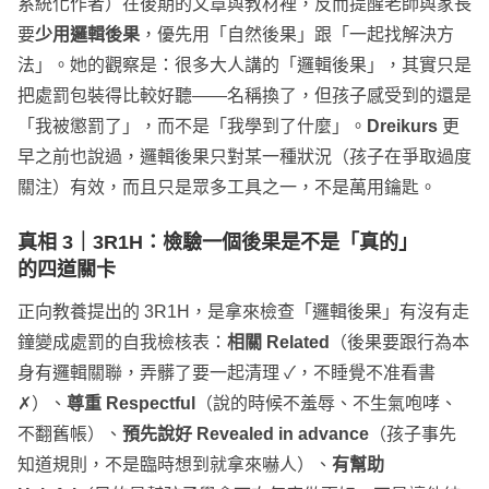
系統化作者）在後期的文章與教材裡，反而提醒老師與家長
要
少用邏輯後果
，優先用「自然後果」跟「一起找解決方
法」。她的觀察是：很多大人講的「邏輯後果」，其實只是
把處罰包裝得比較好聽——名稱換了，但孩子感受到的還是
「我被懲罰了」，而不是「我學到了什麼」。
Dreikurs
更
早之前也說過，邏輯後果只對某一種狀況（孩子在爭取過度
關注）有效，而且只是眾多工具之一，不是萬用鑰匙。
真相 3｜3R1H：檢驗一個後果是不是「真的」
的四道關卡
正向教養提出的 3R1H，是拿來檢查「邏輯後果」有沒有走
鐘變成處罰的自我檢核表：
相關 Related
（後果要跟行為本
身有邏輯關聯，弄髒了要一起清理 ✓，不睡覺不准看書
✗）、
尊重 Respectful
（說的時候不羞辱、不生氣咆哮、
不翻舊帳）、
預先說好 Revealed in advance
（孩子事先
知道規則，不是臨時想到就拿來嚇人）、
有幫助