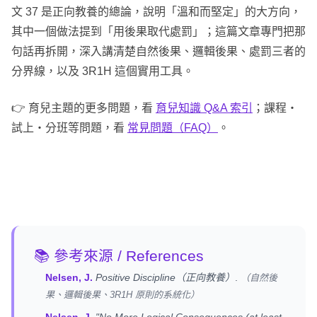
文 37 是正向教養的總論，說明「溫和而堅定」的大方向，
其中一個做法提到「用後果取代處罰」；這篇文章專門把那
句話再拆開，深入講清楚自然後果、邏輯後果、處罰三者的
分界線，以及 3R1H 這個實用工具。
👉 育兒主題的更多問題，看
育兒知識 Q&A 索引
；課程・
試上・分班等問題，看
常見問題（FAQ）
。
📚 參考來源 / References
Nelsen, J.
Positive Discipline（正向教養）
.
（自然後
果、邏輯後果、3R1H 原則的系統化）