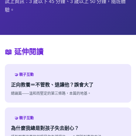
試上資訊：3 歲以下 45 分鐘、3 歲以上 50 分鐘，隨班體
驗。
📖 延伸閱讀
🤝 親子互動
正向教養＝不管教、退讓他？誤會大了
總論篇——溫和而堅定的第三條路，本篇的地基。
🤝 親子互動
為什麼我總是對孩子失去耐心？