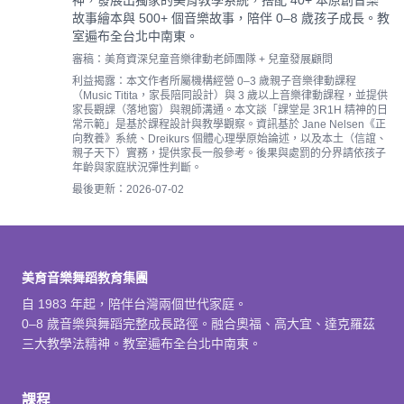
神，發展出獨家的美育教學系統，搭配 40+ 本原創音樂
故事繪本與 500+ 個音樂故事，陪伴 0–8 歲孩子成長。教
室遍布全台北中南東。
審稿：美育資深兒童音樂律動老師團隊 + 兒童發展顧問
利益揭露：本文作者所屬機構經營 0–3 歲親子音樂律動課程
（Music Titita，家長陪同設計）與 3 歲以上音樂律動課程，並提供
家長觀課（落地窗）與親師溝通。本文談「課堂是 3R1H 精神的日
常示範」是基於課程設計與教學觀察。資訊基於 Jane Nelsen《正
向教養》系統、Dreikurs 個體心理學原始論述，以及本土（信誼、
親子天下）實務，提供家長一般參考。後果與處罰的分界請依孩子
年齡與家庭狀況彈性判斷。
最後更新：2026-07-02
美育音樂舞蹈教育集團
自 1983 年起，陪伴台灣兩個世代家庭。
0–8 歲音樂與舞蹈完整成長路徑。融合奧福、高大宜、達克羅茲
三大教學法精神。教室遍布全台北中南東。
課程