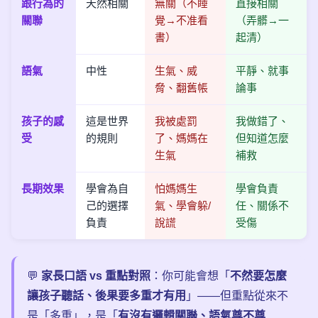
跟行為的
天然相關
無關（不睡
直接相關
關聯
覺→不准看
（弄髒→一
書）
起清）
語氣
中性
生氣、威
平靜、就事
脅、翻舊帳
論事
孩子的感
這是世界
我被處罰
我做錯了、
受
的規則
了、媽媽在
但知道怎麼
生氣
補救
長期效果
學會為自
怕媽媽生
學會負責
己的選擇
氣、學會躲/
任、關係不
負責
說謊
受傷
💬
家長口語 vs 重點對照
：你可能會想「
不然要怎麼
讓孩子聽話、後果要多重才有用
」——但重點從來不
是「多重」，是「
有沒有邏輯關聯、語氣尊不尊