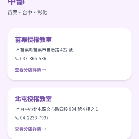
中部
苗栗・台中・彰化
苗栗授權教室
📍 苗栗縣苗栗市自治路 422 號
📞 037-366-536
查看分店詳情 →
北屯授權教室
📍 台中市北屯區文心路四段 934 號 4 樓之 1
📞 04-2233-7937
查看分店詳情 →