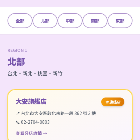
全部
北部
中部
南部
東部
REGION 1
北部
台北・新北・桃園・新竹
大安旗艦店
旗艦店
📍 台北市大安區敦化南路一段 362 號 3 樓
📞 02-2704-0803
查看分店詳情 →