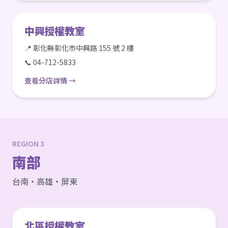
中興授權教室
📍 彰化縣彰化市中興路 155 號 2 樓
📞 04-712-5833
查看分店詳情 →
REGION 3
南部
台南・高雄・屏東
北區授權教室